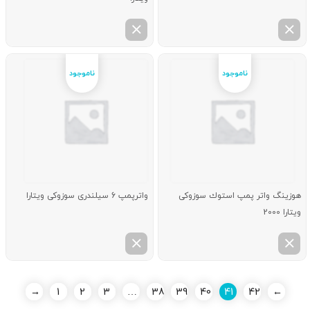
هوزینگ واتر پمپ استوك سوزوکی
واترپمپ 6 سیلندری سوزوکی ویتارا
ویتارا 2000
→
1
2
3
…
38
39
40
41
42
←