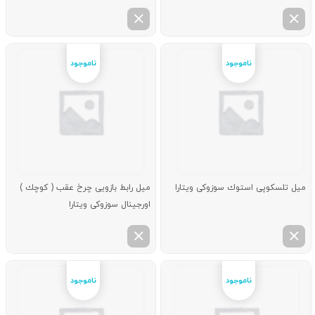
میل تلسكوپی استوك سوزوکی ویتارا
میل رابط بازویی چرخ عقب ( كوچك )
اورجینال سوزوکی ویتارا