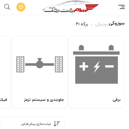
سوزوکی
خانه
سوزوکی
برگه 41
برقی
جلوبندی و سیستم ترمز
فیلت