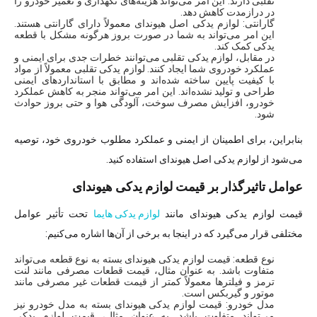
تقلبی دارند. این امر می‌تواند هزینه‌های نگهداری و تعمیر خودرو را
در درازمدت کاهش دهد.
گارانتی: لوازم یدکی اصل هیوندای معمولاً دارای گارانتی هستند.
این امر می‌تواند به شما در صورت بروز هرگونه مشکل با قطعه
یدکی کمک کند.
در مقابل، لوازم یدکی تقلبی می‌توانند خطرات جدی برای ایمنی و
عملکرد خودروی شما ایجاد کنند. لوازم یدکی تقلبی معمولاً از مواد
با کیفیت پایین ساخته شده‌اند و مطابق با استانداردهای ایمنی
طراحی و تولید نشده‌اند. این امر می‌تواند منجر به کاهش عملکرد
خودرو، افزایش مصرف سوخت، آلودگی هوا و حتی بروز حوادث
شود.
بنابراین، برای اطمینان از ایمنی و عملکرد مطلوب خودروی خود، توصیه
می‌شود از لوازم یدکی اصل هیوندای استفاده کنید.
عوامل تاثیرگذار بر قیمت لوازم یدکی هیوندای
قیمت لوازم یدکی هیوندای مانند
لوازم یدکی هایما
تحت تأثیر عوامل
مختلفی قرار می‌گیرد که در اینجا به برخی از آن‌ها اشاره می‌کنیم:
نوع قطعه: قیمت لوازم یدکی هیوندای بسته به نوع قطعه می‌تواند
متفاوت باشد. به عنوان مثال، قیمت قطعات مصرفی مانند لنت
ترمز و فیلترها معمولاً کمتر از قیمت قطعات غیر مصرفی مانند
موتور و گیربکس است.
مدل خودرو: قیمت لوازم یدکی هیوندای بسته به مدل خودرو نیز
می‌تواند متفاوت باشد. به عنوان مثال، قیمت لوازم یدکی