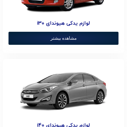
لوازم یدکی هیوندای i30
مشاهده بیشتر
لوازم یدکی هیوندای i40