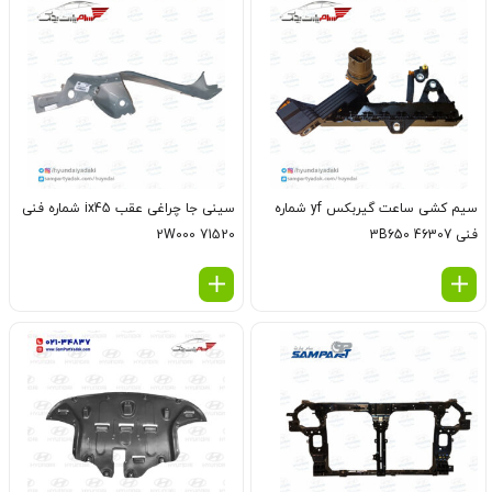
سیم کشی ساعت گیربکس yf شماره
سینی جا چراغی عقب ix45 شماره فنی
فنی 46307 3B650
71520 2W000