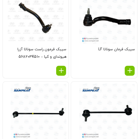
سیبک فرمان سوناتا LF
سیبک فرمون راست سوناتا آزرا
هیوندای و کیا – 568203K510