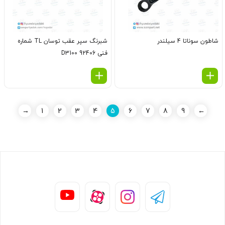
شاطون سوناتا 4 سیلندر
شبرنگ سپر عقب توسان TL شماره
فنی 92406 D3100
→
1
2
3
4
5
6
7
8
9
←