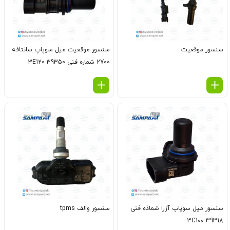
سنسور موقعیت
سنسور موقعیت میل سوپاپ سانتافه
2700 شماره فنی 39350 3E120
سنسور میل سوپاپ آزرا شماذه فنی
سنسور والف tpms
39318 3C100