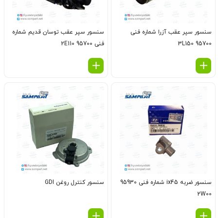
سنسور سپر عقب آزرا شماره فنی
سنسور سپر عقب توسان قدیم شماره
95700 3L150
فنی 95700 2E110
سنسور ضربه ix45 شماره فنی 95930
سنسور کنترل روغن GDI
2W00