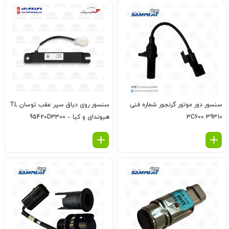
سنسور دور موتور گرنجور شماره فنی
سنسور روی دیاق سپر عقب توسان TL
39310 3C600
هیوندای و کیا – 95420D3300