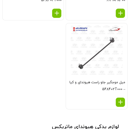
548302T000
663103K300
ميل موجگير جلو راست هیوندای و کیا
– 548402T000
لوازم یدکی هیوندای ماتریکس