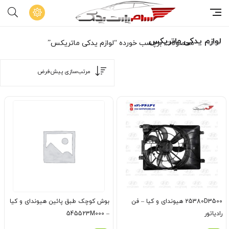
لوازم یدکی ماتریکس
خانه
محصولات برچسب خورده “لوازم یدکی ماتریکس”
25380D3500 هیوندای و کیا – فن
بوش کوچک طبق پائین هیوندای و کیا
رادیاتور
– 545523M000