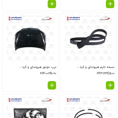
تسمه تايم هیوندای و کیا –
درب موتور هیوندای و کیا –
664002B010
243123E500