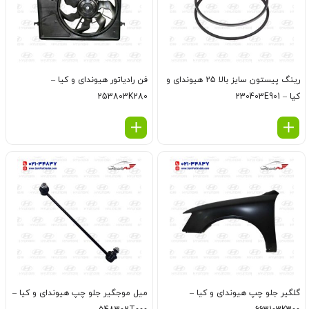
رينگ پيستون سايز بالا 25 هیوندای و
فن رادياتور هیوندای و کیا –
کیا – 230403E901
253803K280
گلگير جلو چپ هیوندای و کیا –
ميل موجگير جلو چپ هیوندای و کیا –