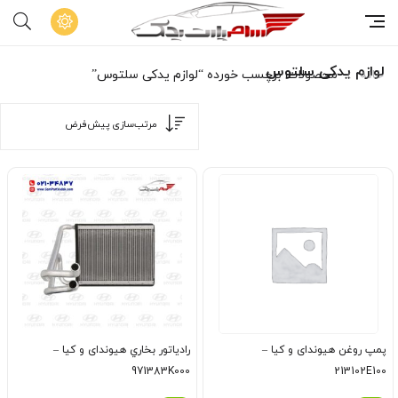
لوازم یدکی سلتوس
خانه
محصولات برچسب خورده “لوازم یدکی سلتوس”
پمپ روغن هیوندای و کیا –
رادياتور بخاري هیوندای و کیا –
971383K000
213102E100