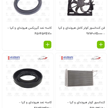
فن كندانسور كولر كامل هیوندای و کیا
كاسه نمد گيربكس هیوندای و کیا –
452453B710
– 977302B000
كندانسور كولر هیوندای و کیا –
کاسه نمد هیوندای و کیا –