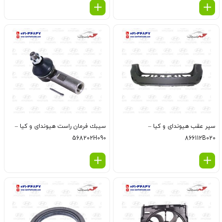
سپر عقب هیوندای و کیا –
سيبك فرمان راست هیوندای و کیا –
568202H090
866112B020