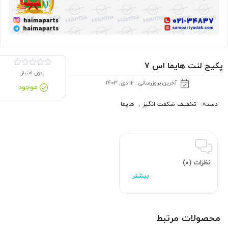
پکیج لنت هایما اس 7
بدون امتیاز
آخرین بروزرسانی : 12 دی, 1403
موجود
دسته:
تخفیف شکفت انگیز
,
هایما
نظرات (0)
محصولات مرتبط