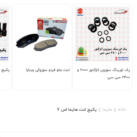
پک اورینگ سوزون انژکتور ۲۰۰۰ و
لنت جلو فردو سوزوکی ویتارا
پکیج ش
۲۴۰۰ سی سی
خانه
هایما
پکیج لنت هایما اس 7