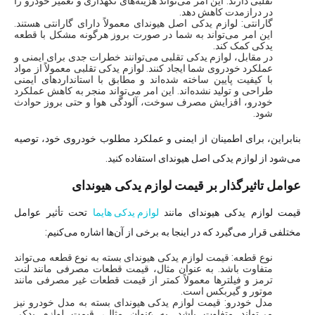
تقلبی دارند. این امر می‌تواند هزینه‌های نگهداری و تعمیر خودرو را
در درازمدت کاهش دهد.
گارانتی: لوازم یدکی اصل هیوندای معمولاً دارای گارانتی هستند.
این امر می‌تواند به شما در صورت بروز هرگونه مشکل با قطعه
یدکی کمک کند.
در مقابل، لوازم یدکی تقلبی می‌توانند خطرات جدی برای ایمنی و
عملکرد خودروی شما ایجاد کنند. لوازم یدکی تقلبی معمولاً از مواد
با کیفیت پایین ساخته شده‌اند و مطابق با استانداردهای ایمنی
طراحی و تولید نشده‌اند. این امر می‌تواند منجر به کاهش عملکرد
خودرو، افزایش مصرف سوخت، آلودگی هوا و حتی بروز حوادث
شود.
بنابراین، برای اطمینان از ایمنی و عملکرد مطلوب خودروی خود، توصیه
می‌شود از لوازم یدکی اصل هیوندای استفاده کنید.
عوامل تاثیرگذار بر قیمت لوازم یدکی هیوندای
قیمت لوازم یدکی هیوندای مانند
لوازم یدکی هایما
تحت تأثیر عوامل
مختلفی قرار می‌گیرد که در اینجا به برخی از آن‌ها اشاره می‌کنیم:
نوع قطعه: قیمت لوازم یدکی هیوندای بسته به نوع قطعه می‌تواند
متفاوت باشد. به عنوان مثال، قیمت قطعات مصرفی مانند لنت
ترمز و فیلترها معمولاً کمتر از قیمت قطعات غیر مصرفی مانند
موتور و گیربکس است.
مدل خودرو: قیمت لوازم یدکی هیوندای بسته به مدل خودرو نیز
می‌تواند متفاوت باشد. به عنوان مثال، قیمت لوازم یدکی