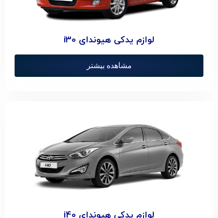
لوازم یدکی هیوندای i30
مشاهده بیشتر
لوازم یدکی هیوندای i40