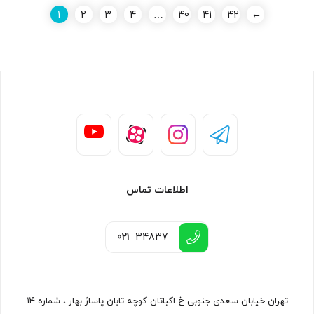
1
2
3
4
…
40
41
42
←
اطلاعات تماس
021
34837
تهران خیابان سعدی جنوبی خ اکباتان کوچه تابان پاساژ بهار ، شماره ۱۴