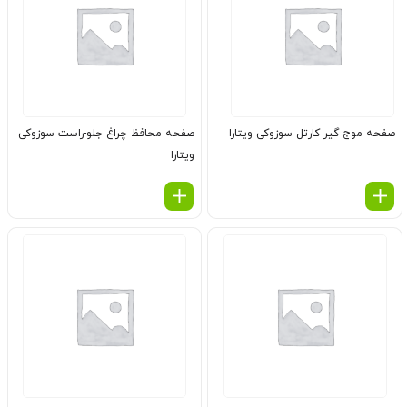
صفحه موج گیر كارتل سوزوکی ویتارا
صفحه محافظ چراغ جلو-راست سوزوکی
ویتارا