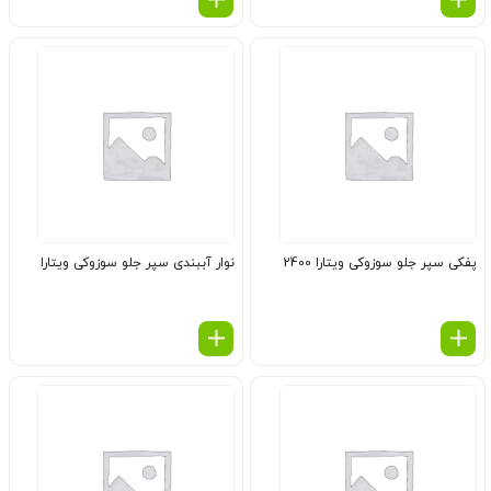
پفكی سپر جلو سوزوکی ویتارا 2400
نوار آببندی سپر جلو سوزوکی ویتارا