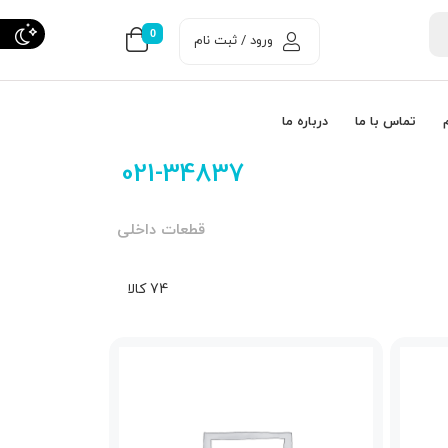
0
ورود / ثبت نام
تماس با ما
درباره ما
021-34837
قطعات داخلی
74 کالا