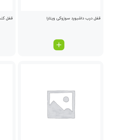
قفل درب داشبورد سوزوکی ویتارا
قفل كنس