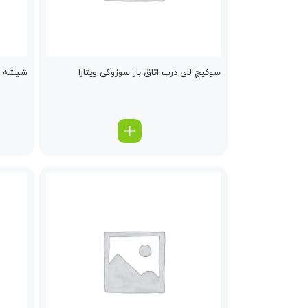
سوئیچ لای درب اتاق بار سوزوکی ویتارا
شیشه با