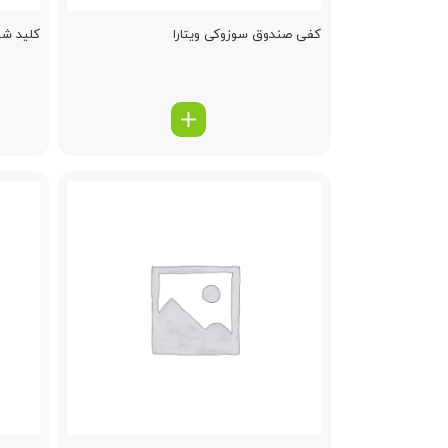
كفی صندوق سوزوکی ویتارا
كلید شی