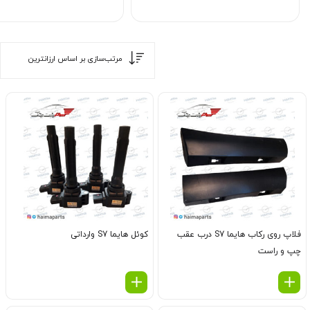
فلاپ روی رکاب هایما S7 درب عقب
کوئل هایما S7 وارداتی
چپ و راست