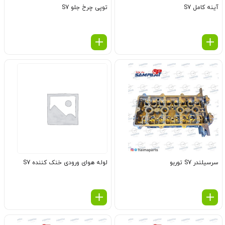
آینه کامل S7
توپی چرخ جلو S7
سرسیلندر S7 توربو
لوله هوای ورودی خنک کننده S7