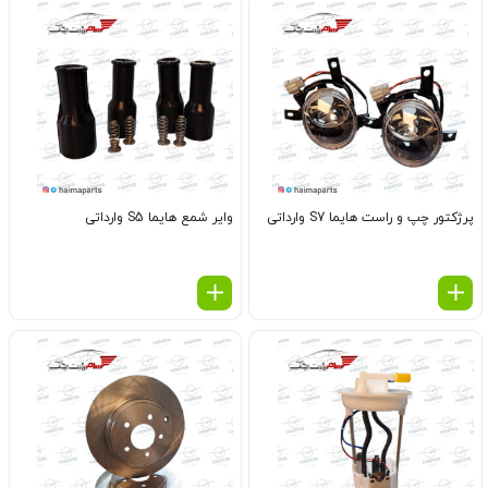
پرژکتور چپ و راست هایما S7 وارداتی
وایر شمع هایما S5 وارداتی