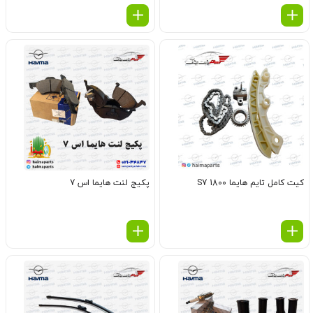
کیت کامل تایم هایما 1800 S7
پکیج لنت هایما اس 7