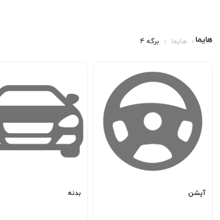
هایما
خانه
هایما
برگه 4
آپشن
بدنه