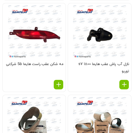
نازل آب پاش عقب هایما s7 1800
مه شکن عقب راست هایما S5 شرکتی
توربو