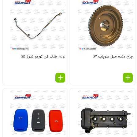
چرخ دنده میل سوپاپ S7
لوله خنک کن توربو شارژ S5