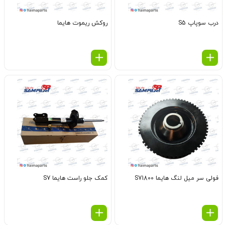
درب سوپاپ S5
روکش ریموت هایما
فولی سر میل لنگ هایما S71800
کمک جلو راست هایما S7