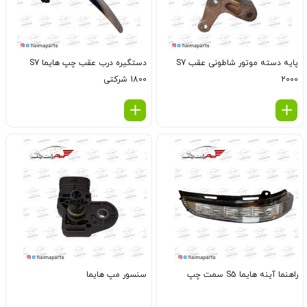
پایه دسته موتور شاطونی عقب S7
دستگیره درب عقب چپ هایما S7
2000
1800 شرکتی
راهنما آینه هایما S5 سمت چپ
سنسور مپ هایما