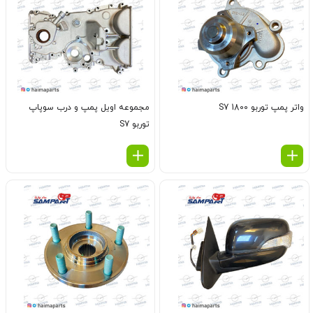
واتر پمپ توربو 1800 S7
مجموعه اویل پمپ و درب سوپاپ
توربو S7