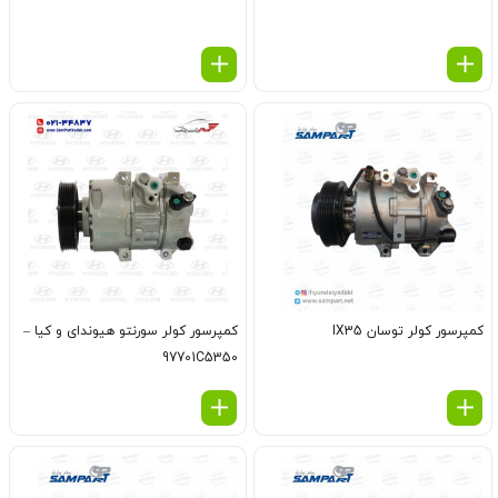
کمپرسور کولر توسان IX35
کمپرسور کولر سورنتو هیوندای و کیا –
97701C5350