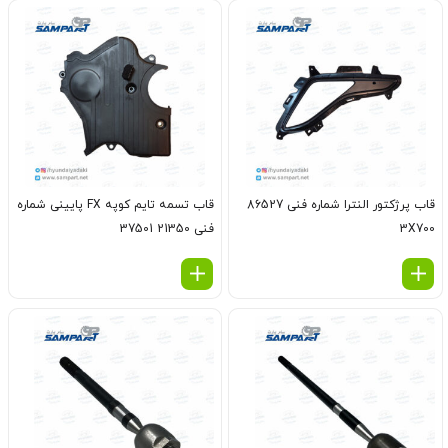
قاب پرژکتور النترا شماره فنی 86527
قاب تسمه تایم کوپه FX پایینی شماره
3X700
فنی 21350 37501