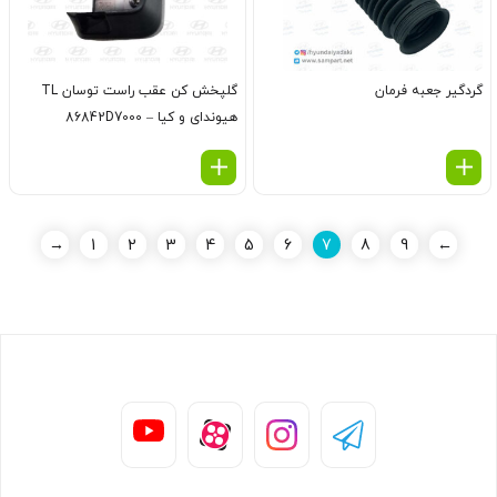
گردگیر جعبه فرمان
گلپخش کن عقب راست توسان TL
هیوندای و کیا – 86842D7000
→
1
2
3
4
5
6
7
8
9
←