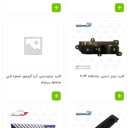
کلید ترمز دستی سانتافه 2014
کلید ترمزدستی آزرا گرنجور شماره فنی
93312 3V100