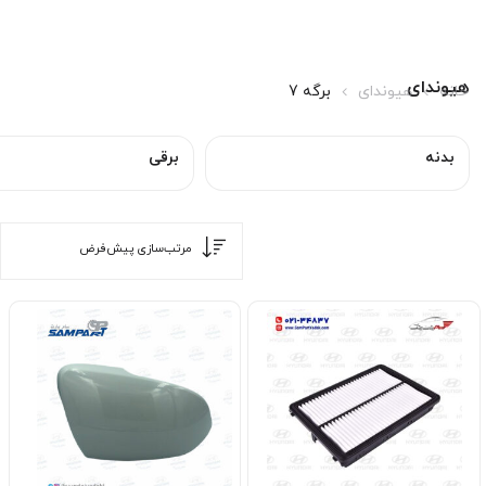
هیوندای
خانه
هیوندای
برگه 7
بدنه
برقی