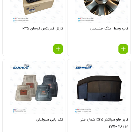
کاپ وسط رینگ جنسیس
کارتل گیربکس توسان ix35
کاور جلو هواکشix45 شماره فنی
کف پایی هیوندای
28213 2W10