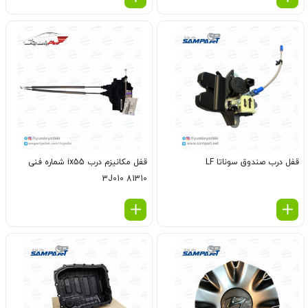
قفل درب صندوق سوناتا LF
قفل مکانیزم درب ix55 شماره فنی
81310 3J010