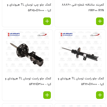
کمربند سانتافه شماره فنی 88820
کمک جلو چپ توسان TL هیوندای و
2W300 RYN
کیا – 54650D7000
کمک جلو راست توسان TL هیوندای و
کمک جلو راست توسان TL هیوندای و
کیا – 54660D7000
کیا – 54661D3100