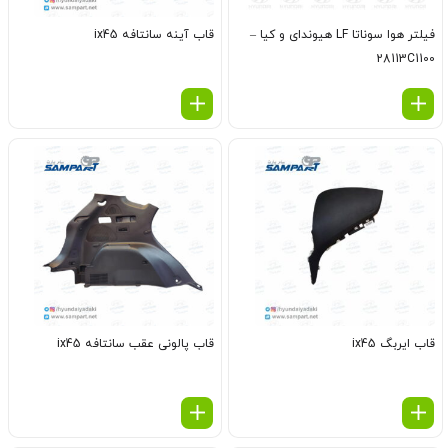
فیلتر هوا سوناتا LF هیوندای و کیا –
قاب آینه سانتافه ix45
28113C1100
قاب ایربگ ix45
قاب پالونی عقب سانتافه ix45