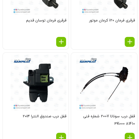
قرقری فرمان i20 کرمان موتور
قرقری فرمان توسان قدیم
قفل درب سوناتا 2007 شماره فنی
قفل درب صندوق النترا ۲۰۱۴
81410 3K000