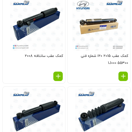
کمک عقب i20 2015 شماره فنی
کمک عقب سانتافه 2008
55300 1J000