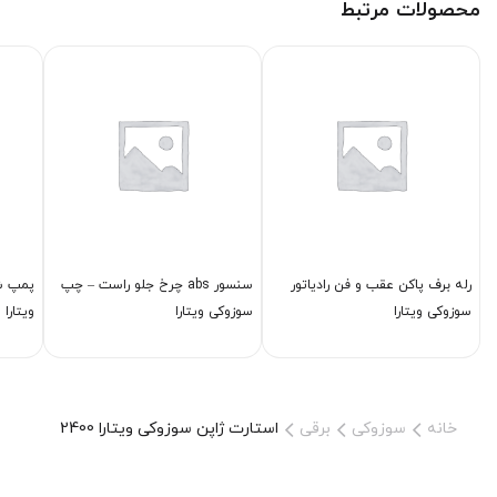
محصولات مرتبط
رله برف پاكن عقب و فن رادیاتور
سنسور abs چرخ جلو راست – چپ
پمپ ش
سوزوکی ویتارا
سوزوکی ویتارا
ویتارا
خانه
سوزوکی
برقی
استارت ژاپن سوزوکی ویتارا 2400