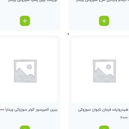
دینام وارداتی طرح سوزوکی ویتارا
اورینگ اویل پمپ سوزوکی ویتارا
یدرولیك فرمان تایوان سوزوکی
ببین كمپرسور كولر سوزوکی ویتارا 2000
2