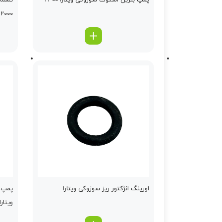
پمپ بنزین استوك سوزوکی ویتارا 2400
تسمه 
2000
اورینگ انژكتور ریز سوزوکی ویتارا
پمپ ه
ویتارا 000