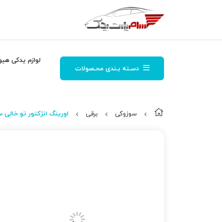
لوازم یدکی هیو
دسـته بـندی محـصولات
سوزوکی
برقی
اورینگ انژكتور تو خالی س