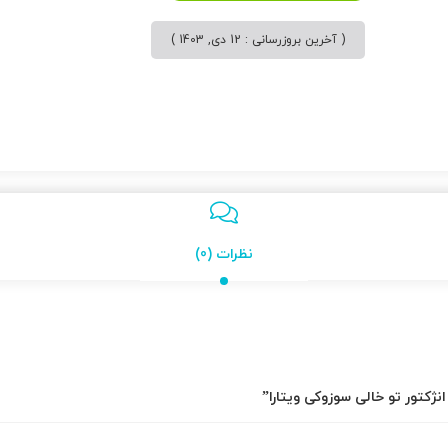
( آخرین بروزرسانی : 12 دی, 1403 )
نظرات (0)
نژكتور تو خالی سوزوکی ویتارا”