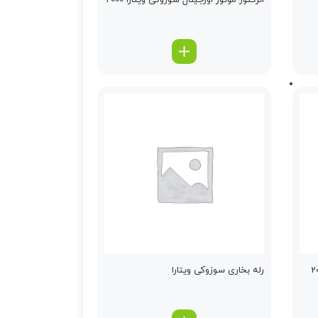
انژكتور موتور اورجینال سوزوکی ویتارا 2000
رله بخاری سوزوکی ویتارا