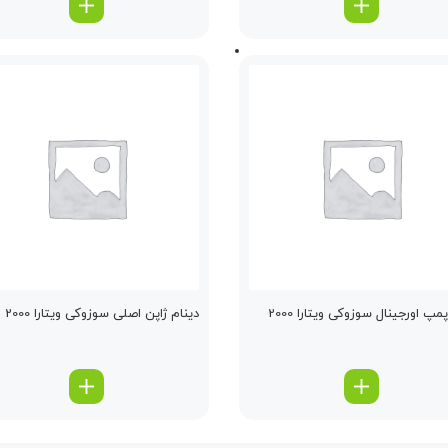
مپ اورجینال سوزوکی ویتارا 2000
دینام ژاپن اصلی سوزوکی ویتارا 2000