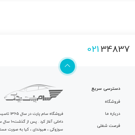
021
34837
دسترسی سریع
فروشگاه
درباره ما
فروشگاه
سام پارت
در سال 
داخلی آغاز
فرصت شغلی
سوزوکی ، هیوندای ، کیا به صورت مستق