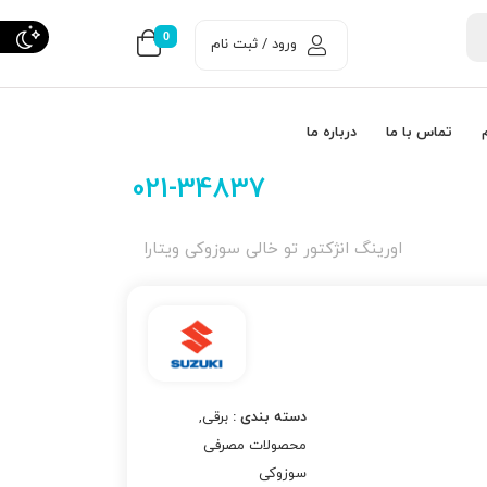
0
ورود / ثبت نام
تماس با ما
درباره ما
021-34837
اورینگ انژكتور تو خالی سوزوکی ویتارا
دسته بندی :
برقی
,
محصولات مصرفی
سوزوکی