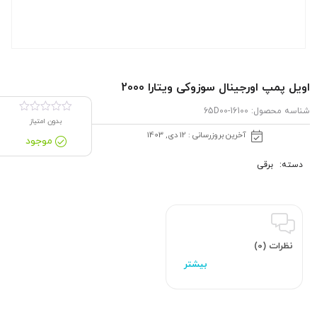
اویل پمپ اورجینال سوزوکی ویتارا 2000
شناسه محصول:
16100-65D00
بدون امتیاز
آخرین بروزرسانی : 12 دی, 1403
موجود
دسته:
برقی
نظرات (0)