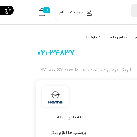
0
ورود / ثبت نام
تماس با ما
درباره ما
021-34837
ایربگ فرمان و داشبورد هایما S7 1800 S7 2000
دسته بندی :
بدنه
برچسب ها
لوازم یدکی