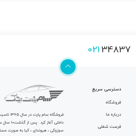
021
34837
دسترسی سریع
فروشگاه
درباره ما
فروشگاه
سام پارت
در سال 
داخلی آغاز
فرصت شغلی
سوزوکی ، هیوندای ، کیا به صورت مستق