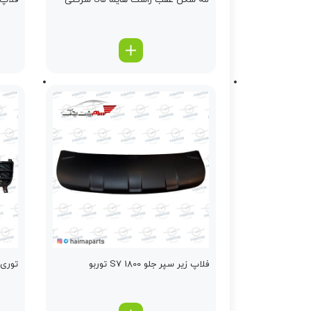
مه شکن عقب راست هایما S5 شرکتی
فلاپ دو
فلاپ زیر سپر جلو 1800 S7 توربو
توری سپر ج