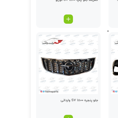
s7
کمربند جلو چپ S7 1800 توربو
جلو پنجره S7 1800 وارداتی