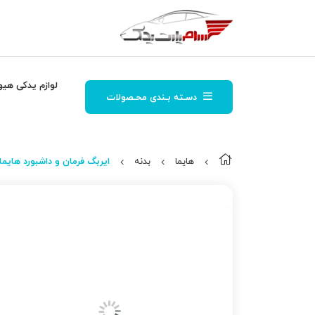
لوازم یدکی هیو
دسـته بـندی محـصولات
هایما
بدنه
ایربگ فرمان و داشبورد هایما 7 1800 S7 2000