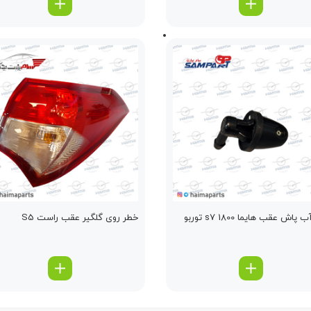
 پاش عقب هایما s7 1800 توربو
خطر روی گلگیر عقب راست S5