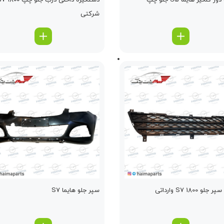
ر گلگیر هایما S5 جلو چپ
دستگیره داخلی درب جلو چپ  ۱۸۰۰
شرکتی
لو S7 1800 وارداتی
سپر جلو هایما S7