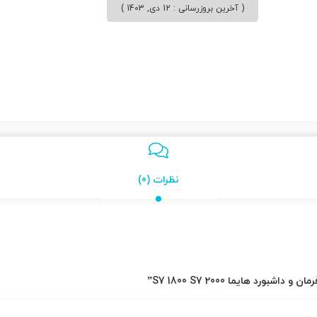
( آخرین بروزرسانی : 12 دی, 1403 )
نظرات (0)
رد هایما S7 1800 S7 2000”