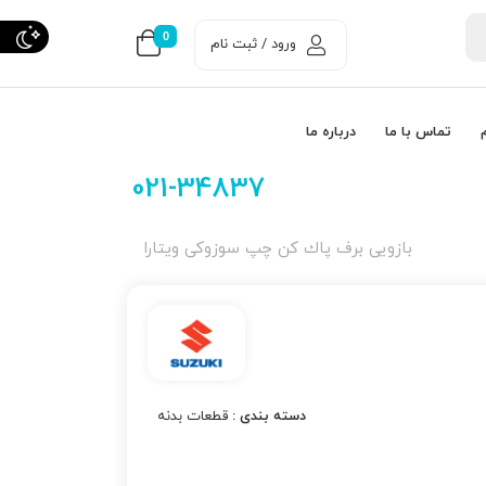
0
ورود / ثبت نام
تماس با ما
درباره ما
021-34837
بازویی برف پاك كن چپ سوزوکی ویتارا
دسته بندی :
قطعات بدنه