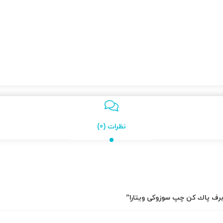
نظرات (0)
 برف پاك كن چپ سوزوکی ویتارا”