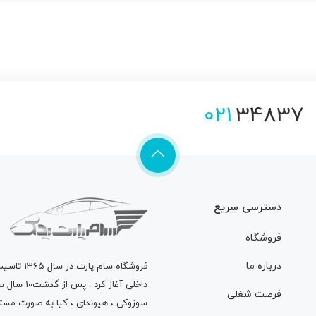
021
34837
دسترسی سریع
فروشگاه
درباره ما
فروشگاه
سام پارت
در سال 
داخلی آغاز
فرصت شغلی
سوزوکی ، هیوندای ، کیا به صورت مستق