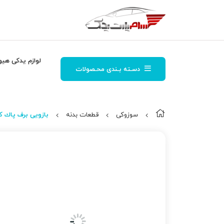
لوازم یدکی هیو
دسـته بـندی محـصولات
سوزوکی
قطعات بدنه
بازویی برف پاك ك