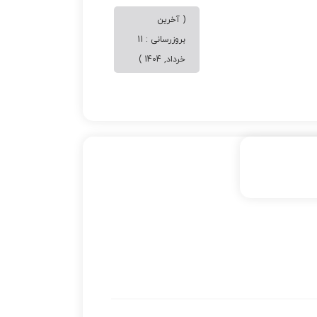
( آخرین
بروزرسانی : 11
خرداد, 1404 )