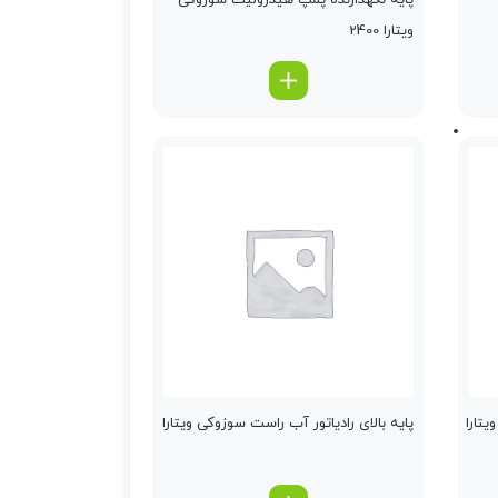
پایه نگهدارنده پمپ هیدرولیك سوزوکی
ویتارا 2400
یتارا
پایه بالای رادیاتور آب راست سوزوکی ویتارا