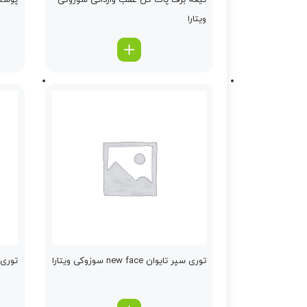
تیغه برف پاك كن عقب وارداتی سوزوکی
پوسته
ویتارا
توری سپر تایوان new face سوزوکی ویتارا
توری 