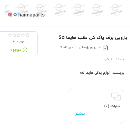
بازویی برف پاک کن عقب هایما S5
بدون امتیاز
آخرین بروزرسانی : 12 دی, 1403
موجود
دسته:
آپشن
برچسب:
لوازم یدکی هایما s5
نظرات (0)