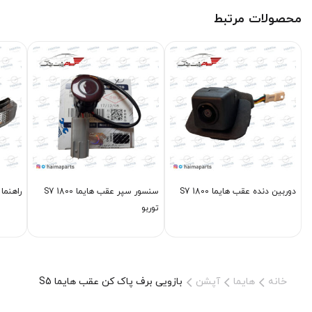
محصولات مرتبط
دوربین دنده عقب هایما S7 1800
سنسور سپر عقب هایما S7 1800
راهنما آین
توربو
خانه
هایما
آپشن
بازویی برف پاک کن عقب هایما S5