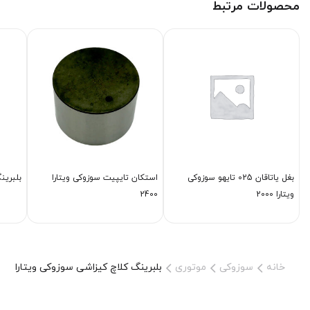
محصولات مرتبط
بغل یاتاقان 025 تایهو سوزوکی
استكان تایپیت سوزوکی ویتارا
بلبرین
ویتارا 2000
2400
خانه
سوزوکی
موتوری
بلبرینگ كلاچ كیزاشی سوزوکی ویتارا