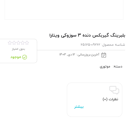
بلبرینگ گیربكس دنده 3 سوزوکی ویتارا
شناسه محصول:
09262-25125
بدون امتیاز
آخرین بروزرسانی : 12 دی, 1403
موجود
دسته:
موتوری
نظرات (0)