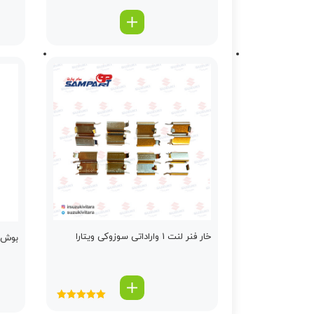
خار فنر لنت 1 واراداتی سوزوکی ویتارا
بوش ط
امتیاز
5.00
از