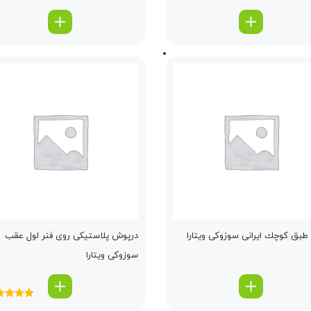
بق كوچك ایرانی سوزوکی ویتارا
درپوش پلاستیكی روی فنر لول عقب
سوزوکی ویتارا
امتیاز
.00