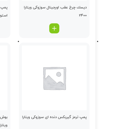
دیسك چرخ عقب اورجینال سوزوکی ویتارا
پمپ ت
2400
استوك
پمپ ترمز گیربكس دنده ای سوزوکی ویتارا
بوش ط
ویتارا