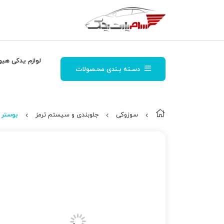
لوازم یدکی هیو
دسـته بـندی محـصولات
سوزوکی
جلوبندی و سیستم ترمز
بوستر 