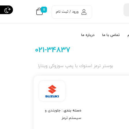
0
ورود / ثبت نام
تماس با ما
درباره ما
021-34837
بوستر ترمز استوك با پمپ سوزوکی ویتارا
دسته بندی :
جلوبندی و
سیستم ترمز