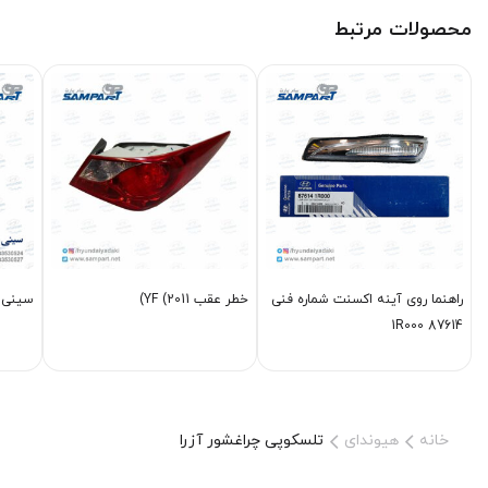
محصولات مرتبط
راهنما روی آینه اکسنت شماره فنی
خطر عقب YF (2011)
سینی ز
87614 1R000
خانه
هیوندای
تلسکوپی چراغشور آزرا