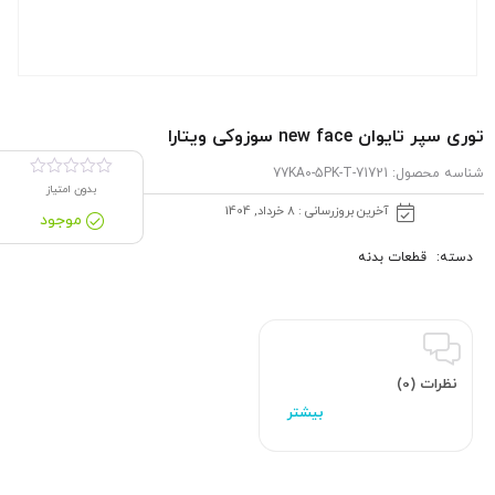
توری سپر تایوان new face سوزوکی ویتارا
شناسه محصول:
71721-77KA0-5PK-T
بدون امتیاز
آخرین بروزرسانی : 8 خرداد, 1404
موجود
دسته:
قطعات بدنه
نظرات (0)