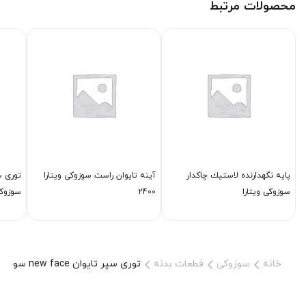
محصولات مرتبط
پایه نگهدارنده لاستیك چاكدار
آینه تایوان راست سوزوکی ویتارا
توری س
سوزوکی ویتارا
2400
سوزوکی
خانه
سوزوکی
قطعات بدنه
توری سپر تایوان new face سوزوکی ویتارا