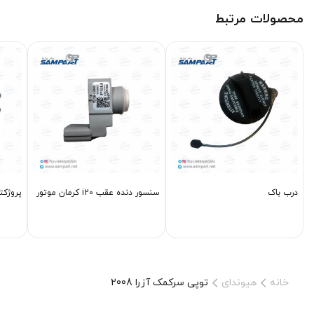
محصولات مرتبط
درب باک
سنسور دنده عقب i20 کرمان موتور
پروژکتور
خانه
هیوندای
توپی سرکمک آزرا 2008