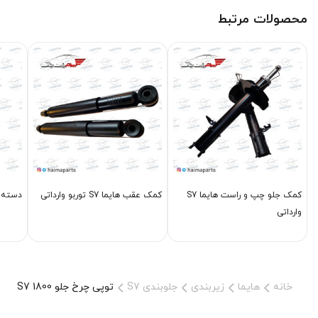
محصولات مرتبط
کمک جلو چپ و راست هایما S7
کمک عقب هایما S7 توربو وارداتی
دسته مو
وارداتی
خانه
هایما
زیربندی
جلوبندی S7
توپی چرخ جلو S7 1800 وارداتی