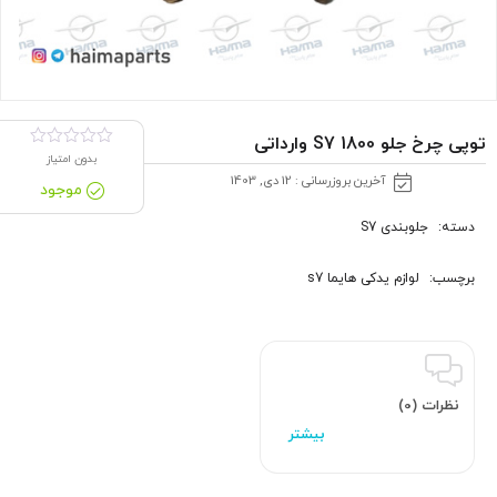
توپی چرخ جلو S7 1800 وارداتی
بدون امتیاز
آخرین بروزرسانی : 12 دی, 1403
موجود
دسته:
جلوبندی S7
برچسب:
لوازم یدکی هایما s7
نظرات (0)