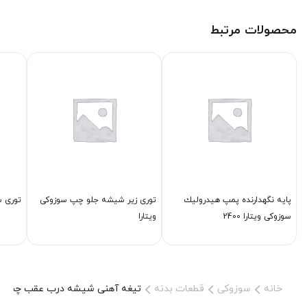
محصولات مرتبط
پایه نگهدارنده پمپ هیدرولیك
توری زیر شیشه جلو چپ سوزوکی
توری سپ
سوزوکی ویتارا 2400
ویتارا
خانه
سوزوکی
قطعات بدنه
تیغه آهنی شیشه درب عقب چپ سوز