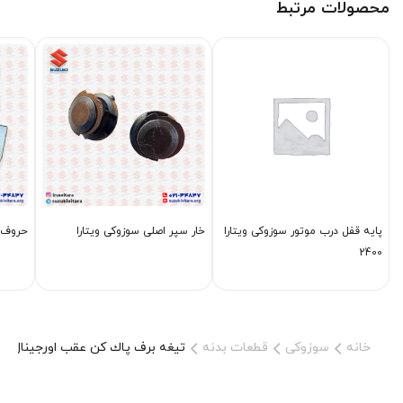
محصولات مرتبط
پایه قفل درب موتور سوزوکی ویتارا
خار سپر اصلی سوزوکی ویتارا
حروف س
2400
خانه
سوزوکی
قطعات بدنه
تیغه برف پاك كن عقب اورجینال سو