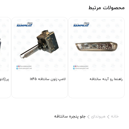
محصولات مرتبط
راهنما رو آینه سانتافه
لامپ زنون سانتافه ix45
پرژکتور
خانه
هیوندای
جلو پنجره سانتافه