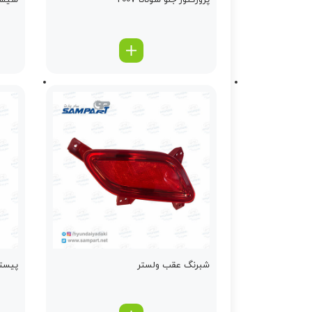
پروژکتور جلو سوناتا 2007
شیشه
شبرنگ عقب ولستر
پیستو