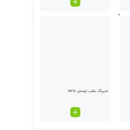
شبرنگ عقب توسان ix35