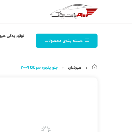
لوازم یدکی هیو
دسـته بـندی محـصولات
هیوندای
جلو پنجره سوناتا 2009