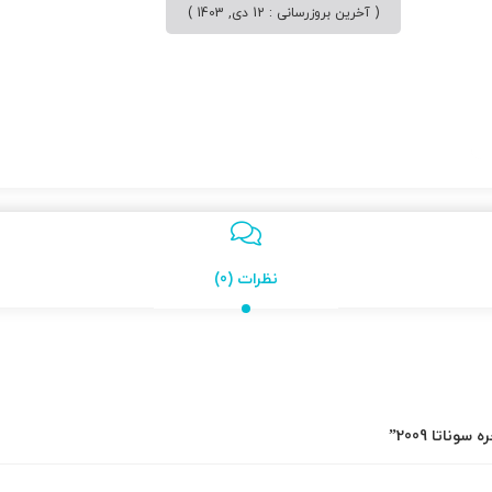
( آخرین بروزرسانی : 12 دی, 1403 )
نظرات (0)
ناتا 2009”