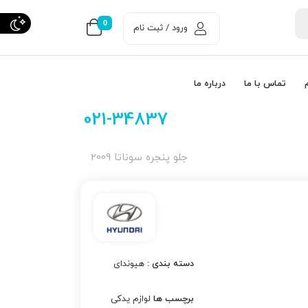
0
ورود / ثبت نام
تماس با ما
درباره ما
021-34837
جلو پنجره سوناتا 2009
دسته بندی :
هیوندای
برچسب ها
لوازم یدکی