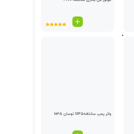
موتور فن بخاری سانتافه 2700
امتیاز
5.00
از
5
واتر پمپ سانتافهIX45 توسان Ix35