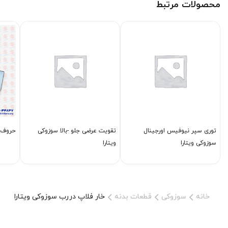
محصولات مرتبط
توری سپر نیوفیس اورجینال
تقویت عرضی جلو -بالا سوزوکی
حروف س
سوزوکی ویتارا
ویتارا
خانه
سوزوکی
قطعات بدنه
خار فلاپ دررب سوزوکی ویتارا