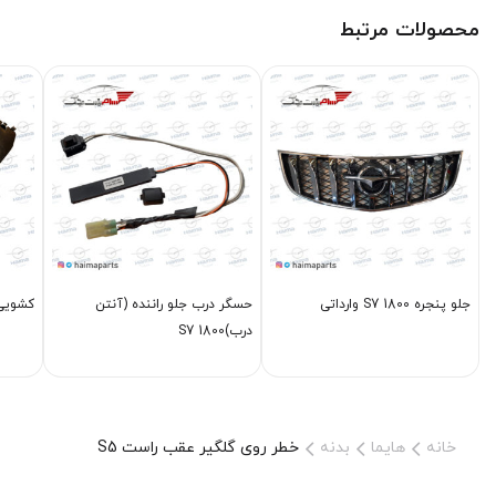
محصولات مرتبط
جلو پنجره S7 1800 وارداتی
حسگر درب جلو راننده (آنتن
کشویی 
درب)S7 1800
خانه
هایما
بدنه
خطر روی گلگیر عقب راست S5