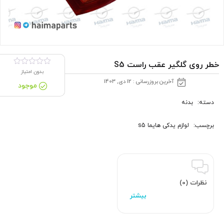
خطر روی گلگیر عقب راست S5
بدون امتیاز
آخرین بروزرسانی : 12 دی, 1403
موجود
دسته:
بدنه
برچسب:
لوازم یدکی هایما s5
نظرات (0)