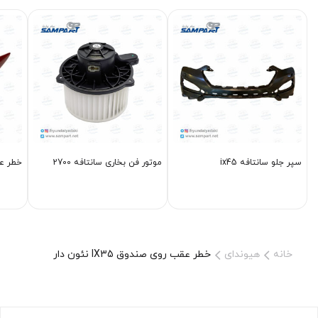
سپر جلو سانتافه ix45
موتور فن بخاری سانتافه 2700
خطر عقب 11
خانه
هیوندای
خطر عقب روی صندوق IX35 نئون دار