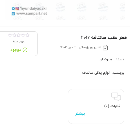
خطر عقب سانتافه 2016
بدون امتیاز
آخرین بروزرسانی : 12 دی, 1403
موجود
دسته:
هیوندای
برچسب:
لوازم یدکی سانتافه
نظرات (0)