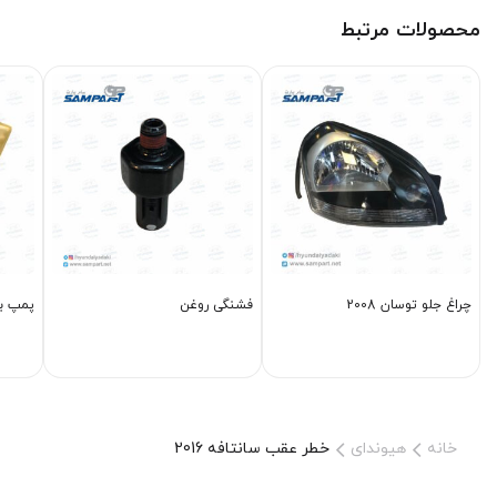
محصولات مرتبط
چراغ جلو توسان 2008
فشنگی روغن
پمپ بنز
خانه
هیوندای
خطر عقب سانتافه 2016