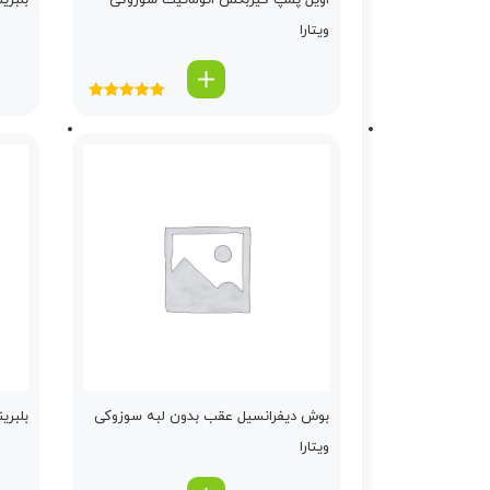
اویل پمپ گیربكس اتوماتیك سوزوکی
بلبری
ویتارا
امتیاز
5.00
از
5
بوش دیفرانسیل عقب بدون لبه سوزوکی
بلبرینگ گ
ویتارا