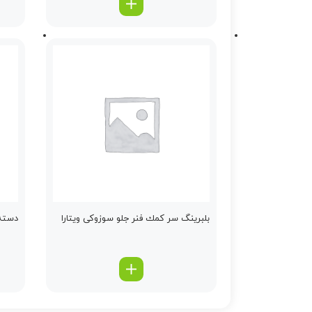
بلبرینگ سر كمك فنر جلو سوزوکی ویتارا
دسته م