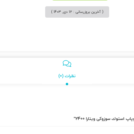
( آخرین بروزرسانی : 12 دی, 1403 )
نظرات (0)
 استوك سوزوکی ویتارا 2400”