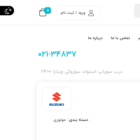
0
ورود / ثبت نام
تماس با ما
درباره ما
021-34837
درب سوپاپ استوك سوزوکی ویتارا 2400
دسته بندی :
موتوری