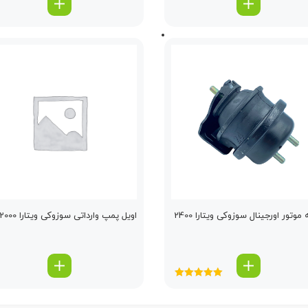
وتور اورجینال سوزوکی ویتارا 2400
اویل پمپ وارداتی سوزوکی ویتارا 2000
امتیاز
5.00
از
5