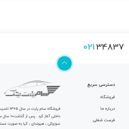
021
34837
دسترسی سریع
فروشگاه
درباره ما
فروشگاه
سام پارت
در سال 
داخلی آغاز
فرصت شغلی
سوزوکی ، هیوندای ، کیا به صورت مستق