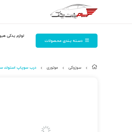
لوازم یدکی هیو
دسـته بـندی محـصولات
سوزوکی
موتوری
درب سوپاپ استوك سوزوکی