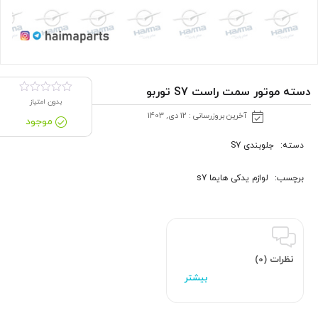
دسته موتور سمت راست S7 توربو
بدون امتیاز
آخرین بروزرسانی : 12 دی, 1403
موجود
دسته:
جلوبندی S7
برچسب:
لوازم یدکی هایما s7
نظرات (0)