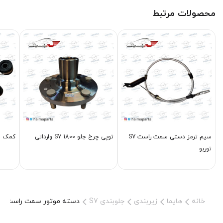
محصولات مرتبط
سیم ترمز دستی سمت راست S7
توپی چرخ جلو S7 1800 وارداتی
کمک عقب های
توربو
خانه
هایما
زیربندی
جلوبندی S7
دسته موتور سمت راست S7 توربو