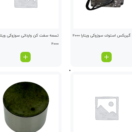
یربكس استوك سوزوکی ویتارا 2000
تسمه سفت كن وارداتی سوزوکی ویتار
2000