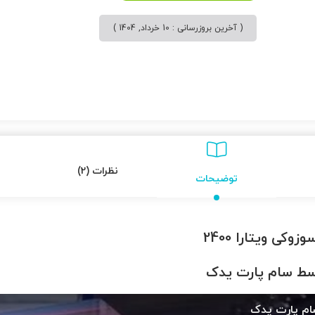
( آخرین بروزرسانی : 10 خرداد, 1404 )
نظرات (2)
توضیحات
وکی ویتارا 2400
وسط سام پارت یدک