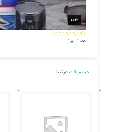
‫0/5
‫(0 نظر)
محصولات
مرتبط