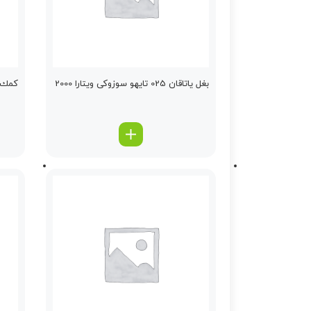
بغل یاتاقان 025 تایهو سوزوکی ویتارا 2000
كمك گ