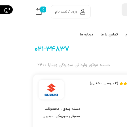
0
ورود / ثبت نام
تماس با ما
درباره ما
021-34837
دسته موتور وارداتی سوزوکی ویتارا 2400
(
2
بررسی مشتری)
ی
ی
دسته بندی :
محصولات
مصرفی سوزوکی
,
موتوری