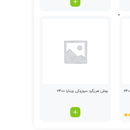
بوش هرزگرد سوزوکی ویتارا 2400
5
از