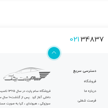
021
34837
دسترسی سریع
فروشگاه
درباره ما
فروشگاه
سام پارت
در سال 
داخلی آغاز
فرصت شغلی
سوزوکی ، هیوندای ، کیا به صورت مستق