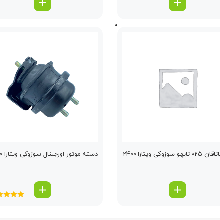
ایهو سوزوکی ویتارا 2400
دسته موتور اورجینال سوزوکی ویتارا 2400
امتیاز
.00
5