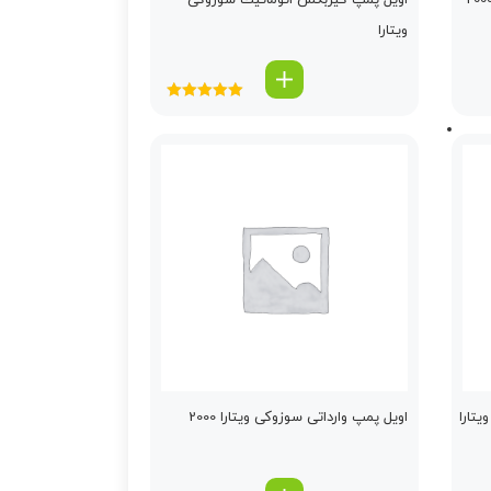
اویل پمپ گیربكس اتوماتیك سوزوکی
ویتارا
امتیاز
5.00
از
5
تارا
اویل پمپ وارداتی سوزوکی ویتارا 2000