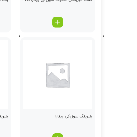
كمك گیربكس استوك سوزوکی ویتارا 2000
باك ب
بلبرینگ سوزوکی ویتارا
بلبرینگ گ