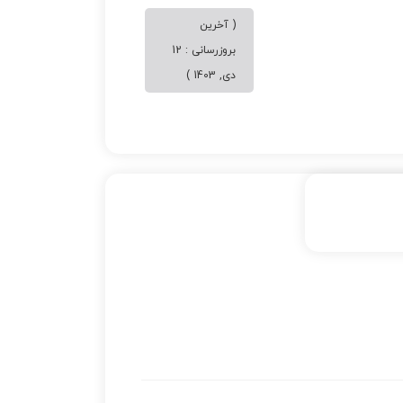
( آخرین
بروزرسانی : 12
دی, 1403 )