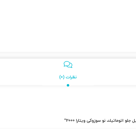
نظرات (0)
و اتوماتیك نو سوزوکی ویتارا 2000”