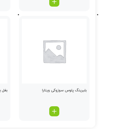
بلبرینگ پلوس سوزوکی ویتارا
بغل یاتاقان 025 ت