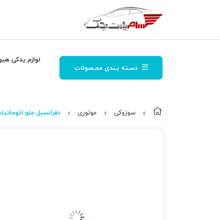
لوازم یدکی هیو
دسـته بـندی محـصولات
سوزوکی
موتوری
دفرانسیل جلو اتوماتیك ن