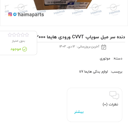
دنده سر میل سوپاپ CVVT ورودی هایما s72000 شرکتی
بدون امتیاز
آخرین بروزرسانی : 12 دی, 1403
موجود
دسته:
موتوری
برچسب:
لوازم یدکی هایما s7
نظرات (0)