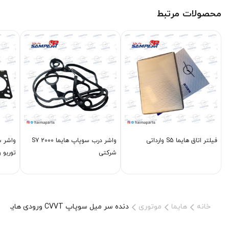
محصولات مرتبط
فیلتر اتاق هایما S5 وارداتی
واشر درب سوپاپ هایما S7 2000
شرکتی
توربو و
خانه
هایما
موتوری
دنده سر میل سوپاپ CVVT ورودی هایما s72000 شرکتی