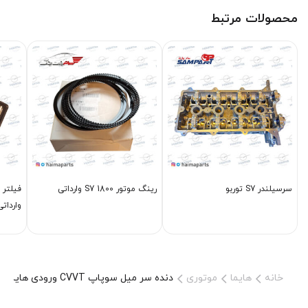
محصولات مرتبط
سرسیلندر S7 توربو
رینگ موتور S7 1800 وارداتی
وارداتی
خانه
هایما
موتوری
دنده سر میل سوپاپ CVVT ورودی هایما s72000 شرکتی