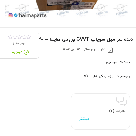
دنده سر میل سوپاپ CVVT ورودی هایما s72000 شرکتی
بدون امتیاز
آخرین بروزرسانی : 12 دی, 1403
موجود
دسته:
موتوری
برچسب:
لوازم یدکی هایما s7
نظرات (0)