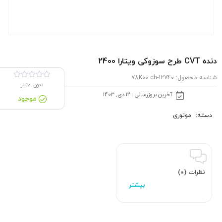
دنده CVT طرح سوزوکی ویتارا 2400
شناسه محصول:
12740-78K00 ch
بدون امتیاز
آخرین بروزرسانی : 12 دی, 1403
موجود
دسته:
موتوری
نظرات (0)