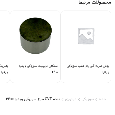
محصولات مرتبط
بوش ضربه گیر رام عقب سوزوکی
استكان تایپیت سوزوکی ویتارا
بلبرین
ویتارا
2400
ویتارا
خانه
سوزوکی
موتوری
دنده CVT طرح سوزوکی ویتارا 2400