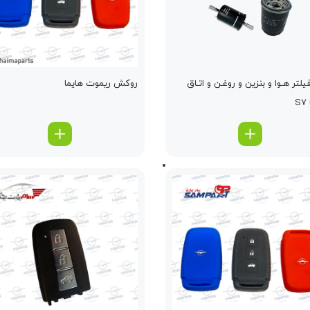
یلتر هـوا و بنزین و روغـن و اتـاق
روکش ریموت هایما
S