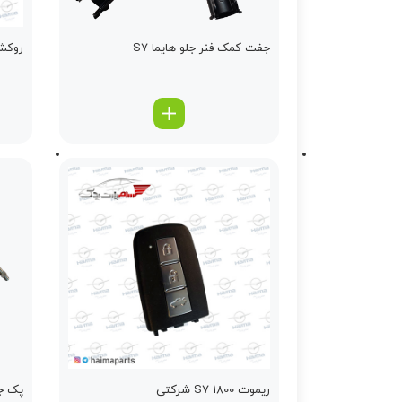
جفت کمک فنر جلو هایما S7
روکش
ریموت S7 1800 شرکتی
پک جل