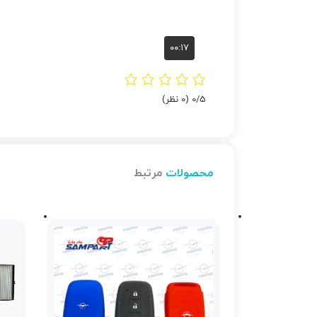
‫0/5
‫(0 نظر)
محصولات
مرتبط