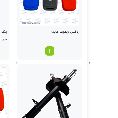
روکش ریموت هایما
پـک ف
هایما 7