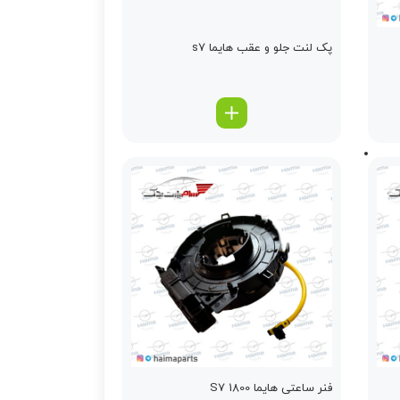
پک لنت جلو و عقب هایما s7
فنر ساعتی هایما S7 1800