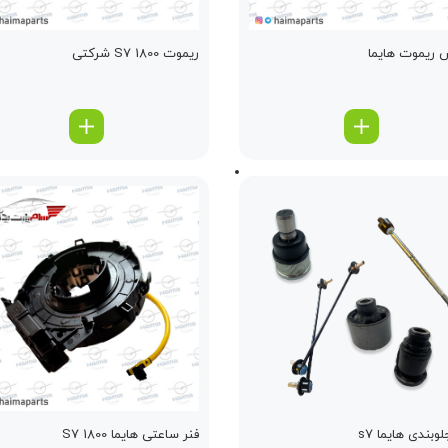
 ریموت هایما
ریموت S7 1800 شرکتی
وبندی هایما s7
فنر ساعتی هایما S7 1800