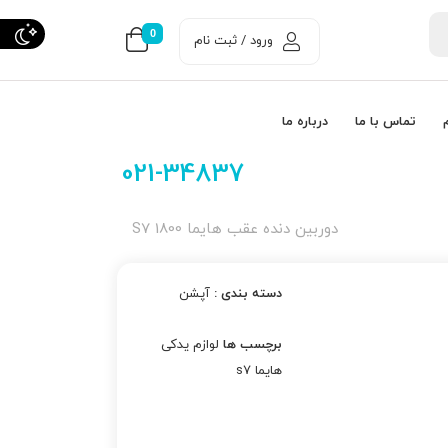
0
ورود / ثبت نام
تماس با ما
درباره ما
021-34837
دوربین دنده عقب هایما S7 1800
دسته بندی :
آپشن
برچسب ها
لوازم یدکی
هایما s7