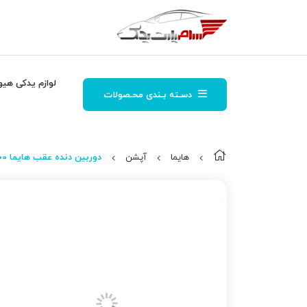
لوازم یدکی هیو
دسـته بـندی محـصولات
هایما
آپشن
دوربین دنده عقب هایما S7 1800