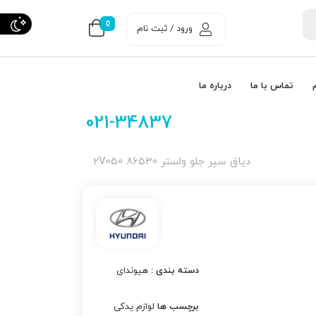
0
ورود / ثبت نام
تماس با ما
درباره ما
021-34837
دیاق سپر جلو ولستر 86530 2V050
دسته بندی :
هیوندای
برچسب ها
لوازم یدکی