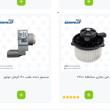
فن بخاری سانتافه 2700
سنسور دنده عقب i20 کرمان موتور
امتیاز
5.00
از
5