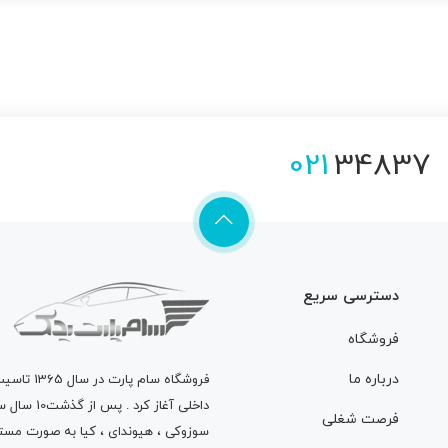
021
34837
دسترسی سریع
فروشگاه
درباره ما
فروشگاه
سام پارت
در سال 
داخلی آغاز
فرصت شغلی
سوزوکی ، هیوندای ، کیا به صورت مستق