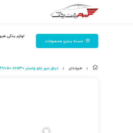
لوازم یدکی هیو
دسـته بـندی محـصولات
هیوندای
دیاق سپر جلو ولستر 86530 2V050