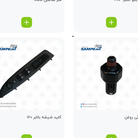
و النترا 2014
فنر ساعتی ix55
ی روغن
کلید شیشه بالابر i20