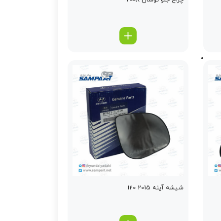
چراغ جلو توسان 2008
شیشه آینه i20 2015