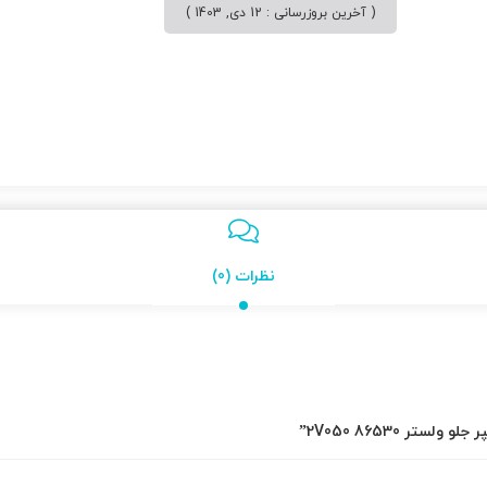
( آخرین بروزرسانی : 12 دی, 1403 )
نظرات (0)
ر 86530 2V050”