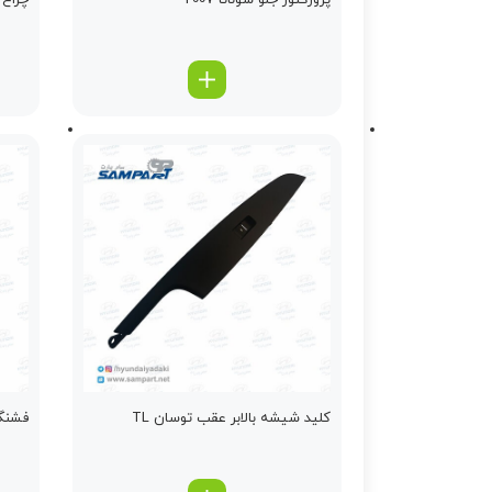
پروژکتور جلو سوناتا 2007
چراغ جل
کلید شیشه بالابر عقب توسان TL
فشنگ