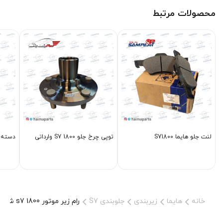
محصولات مرتبط
لنت جلو هایما S71800
توپی چرخ جلو S7 1800 وارداتی
دسته مو
خانه
هایما
زیربندی
جلوبندی S7
رام زیر موتور s7 1800 شرکتی