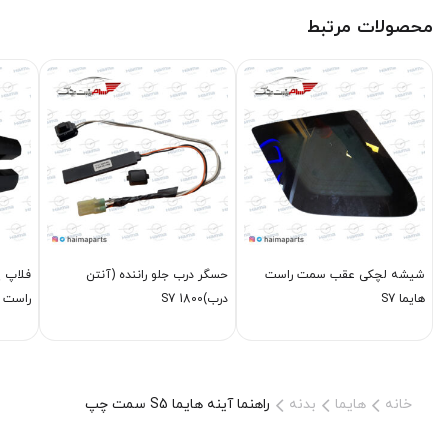
محصولات مرتبط
شیشه لچکی عقب سمت راست
حسگر درب جلو راننده (آنتن
هایما S7
درب)S7 1800
راست S7
خانه
هایما
بدنه
راهنما آینه هایما S5 سمت چپ