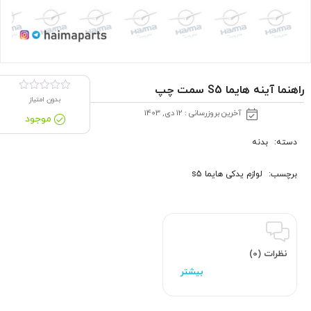
راهنما آینه هایما S5 سمت چپ
بدون امتیاز
آخرین بروزرسانی : 12 دی, 1403
موجود
دسته:
بدنه
برچسب:
لوازم یدکی هایما s5
نظرات (0)