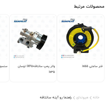
محصولات مرتبط
فنر ساعتی ix55
واتر پمپ سانتافهIX45 توسان
سنسور دنده
Ix35
خانه
هیوندای
راهنما رو آینه سانتافه