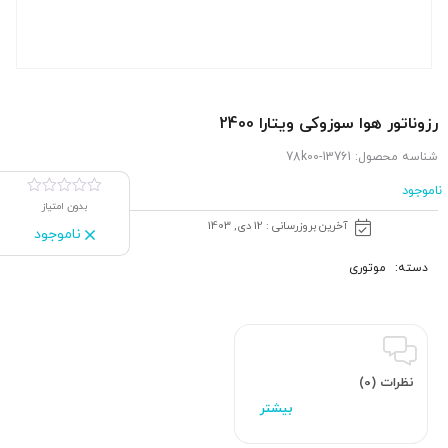
رزوناتور هوا سوزوکی ویتارا 2400
شناسه محصول:
13761-78k00
ناموجود
بدون امتیاز
آخرین بروزرسانی : 12 دی, 1403
ناموجود
دسته:
موتوری
نظرات (0)