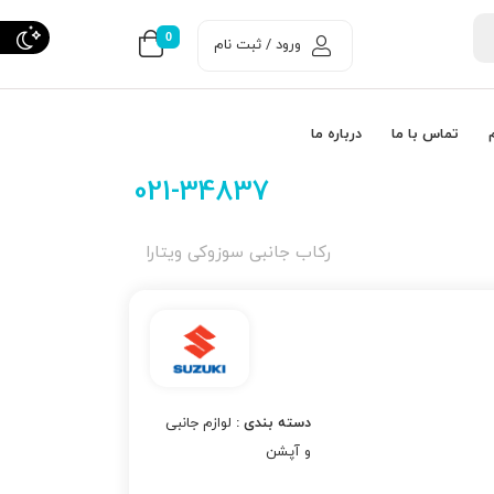
0
ورود / ثبت نام
تماس با ما
درباره ما
021-34837
ركاب جانبی سوزوکی ویتارا
دسته بندی :
لوازم جانبی
و آپشن