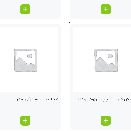
خش كن عقب چپ سوزوکی ویتارا
ضبط فابریك سوزوکی ویتارا