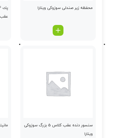
محفظه زیر صندلی سوزوکی ویتارا
عقب ن
سنسور دنده عقب كلاس 5 بزرگ سوزوکی
مانیت
ویتارا