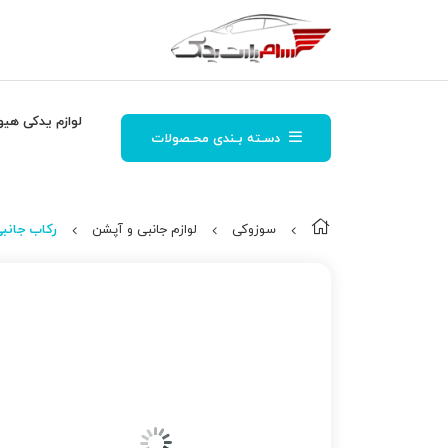
لوازم یدکی هیو
دسـته بـندی محـصولات
سوزوکی
لوازم جانبی و آپشن
ركاب جانبی