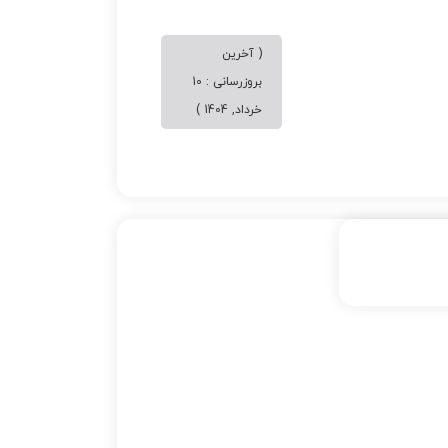
( آخرین
بروزرسانی : 10
خرداد, 1404 )