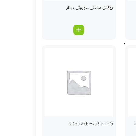
روكش صندلی سوزوکی ویتارا
ا
ركاب استیل سوزوکی ویتارا