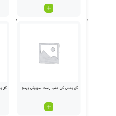
گل پخش كن عقب راست سوزوکی ویتارا
گل پ