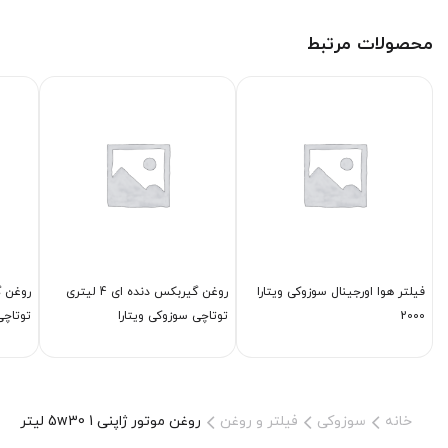
محصولات مرتبط
فیلتر هوا اورجینال سوزوکی ویتارا
روغن گیربكس دنده ای 4 لیتری
2000
توتاچی سوزوکی ویتارا
توتاچی
خانه
سوزوکی
فیلتر و روغن
روغن موتور ژاپنی 5w30 1 لیتر سوزوکی ویتارا