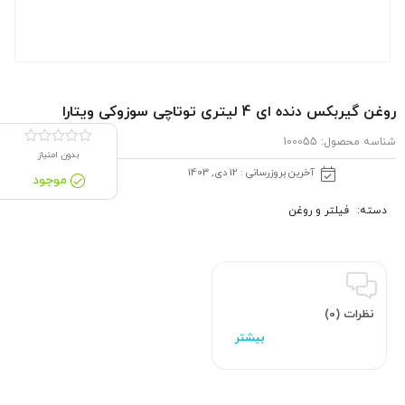
روغن گیربكس دنده ای 4 لیتری توتاچی سوزوکی ویتارا
شناسه محصول:
100055
بدون امتیاز
آخرین بروزرسانی : 12 دی, 1403
موجود
دسته:
فیلتر و روغن
نظرات (0)