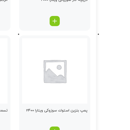
دریچه گاز سوزوکی ویتارا 2000
انژكتو
پمپ بنزین استوك سوزوکی ویتارا 2400
تسمه د