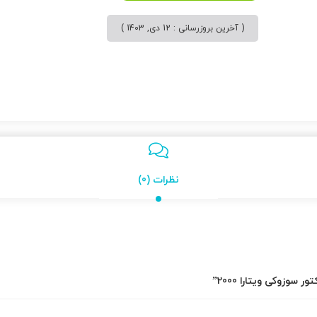
( آخرین بروزرسانی : 12 دی, 1403 )
نظرات (0)
سوزوکی ویتارا 2000”