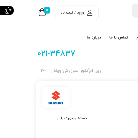
0
ورود / ثبت نام
تماس با ما
درباره ما
021-34837
ریل انژكتور سوزوکی ویتارا 2000
دسته بندی :
برقی