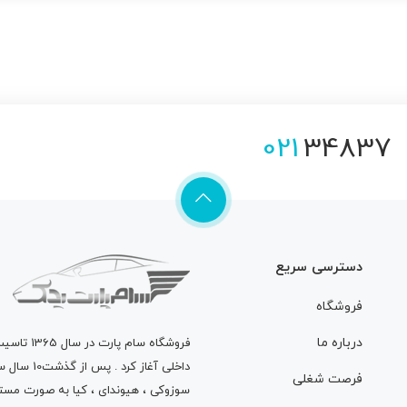
021
34837
دسترسی سریع
فروشگاه
درباره ما
فروشگاه
سام پارت
در سال 
داخلی آغاز
فرصت شغلی
سوزوکی ، هیوندای ، کیا به صورت مستق