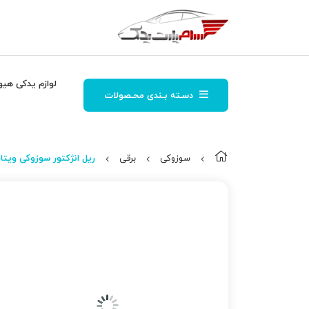
لوازم یدکی هیو
دسـته بـندی محـصولات
سوزوکی
برقی
ریل انژكتور سوزوکی ویتارا 00