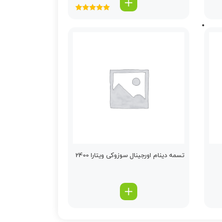
امتیاز
5.00
از
5
تسمه دینام اورجینال سوزوکی ویتارا 2400