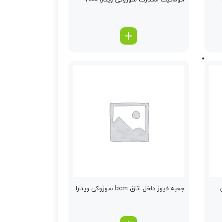
اتوماتیك استارت سوزوکی ویتارا 2000
جعبه فیوز داخل اتاق bcm سوزوکی ویتارا